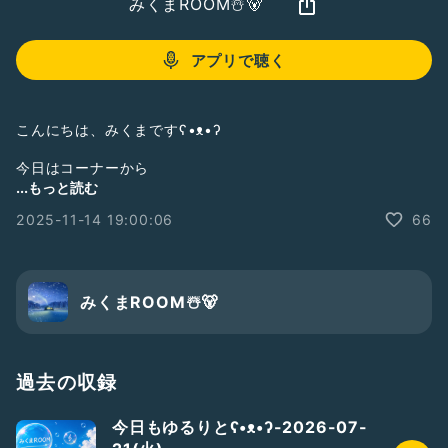
みくまROOM☃️🐻
アプリで聴く
こんにちは、みくまですʕ•ᴥ•ʔ
今日はコーナーから
・<お題ガチャ>
...もっと読む
・<メッセージトーク(お便りの返信✉✍)>
2025-11-14 19:00:06
66
の2つと近況をゆるりと話しながらお送りします(*^^*)
みんなからのお便り・♡・質問・ご意見・感想コメント・
みくまROOM☃️🐻
コラボ依頼・フォローや番組で語って欲しい話題や番宣して欲
しい事など
是非送ってください
お待ちしてます(・ω・)ノ
過去の収録
今日もゆるりとʕ•ᴥ•ʔ-2026-07-
リアクションたくさんくれると