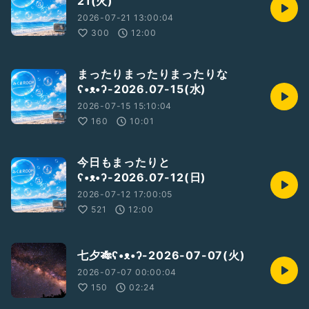
21(火)
とても喜びますʕ•ᴥ•ʔ
2026-07-21 13:00:04
#女性トーカー
300
12:00
#みくまROOM
#みくルム
#みんな仲良く
まったりまったりまったりな
#ひとり語り
ʕ•ᴥ•ʔ-2026.07-15(水)
#初心者ようこそ
2026-07-15 15:10:04
#初見さん歓迎
#新人さんいらっしゃい
160
10:01
#ラジオを聴こう
#手紙を書こう
#コメント歓迎
今日もまったりと
#コメント読みます
ʕ•ᴥ•ʔ-2026.07-12(日)
#コラボ大歓迎
2026-07-12 17:00:05
#聴くだけ歓迎
521
12:00
#お便り大歓迎
#お便りお待ちしてます
#楽しくワイワイしたい
#ラジオの輪をひろげよう
七夕🎋ʕ•ᴥ•ʔ-2026-07-07(火)
2026-07-07 00:00:04
150
02:24