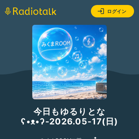
ログイン
今日もゆるりとな
ʕ•ᴥ•ʔ-2026.05-17(日)