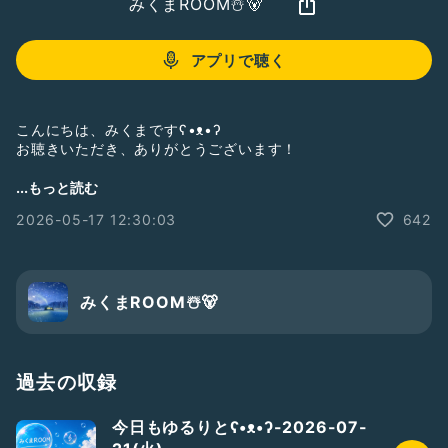
みくまROOM☃️🐻
アプリで聴く
こんにちは、みくまですʕ•ᴥ•ʔ
お聴きいただき、ありがとうございます！
今日はコーナーから
...もっと読む
*<メッセージトーク(お便りの返信✉✍)>と
2026-05-17 12:30:03
642
最近のことなどについて
ゆるりと話してます(*^^*)/
みくまROOM☃️🐻
みんなからのお便り・♡・質問・ご意見・感想コメント・
コラボ依頼・フォローや番組で語って欲しい話題や番宣して欲
しい事など
過去の収録
是非送ってください
お待ちしてます(・ω・)ノ
今日もゆるりとʕ•ᴥ•ʔ-2026-07-