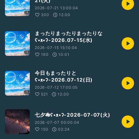
21(火)
リアクションたくさんくれると
2026-07-21 13:00:04
とても喜びますʕ•ᴥ•ʔ
300
12:00
#みくまROOM
まったりまったりまったりな
#ラジオ好きと繋がりたい
ʕ•ᴥ•ʔ-2026.07-15(水)
#音声配信
2026-07-15 15:10:04
#不定期配信
#ながら聴き
160
10:01
#お便り募集中
#頑張るあなたへ
#今日もお疲れさま
今日もまったりと
#あなたの想いを
ʕ•ᴥ•ʔ-2026.07-12(日)
#聞かせてください
2026-07-12 17:00:05
521
12:00
七夕🎋ʕ•ᴥ•ʔ-2026-07-07(火)
2026-07-07 00:00:04
150
02:24