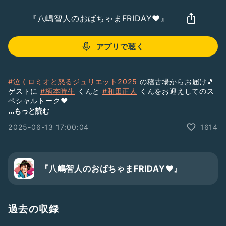
『八嶋智人のおばちゃまFRIDAY❤️』
アプリで聴く
#泣くロミオと怒るジュリエット2025
の稽古場からお届け🎵
ゲストに
#柄本時生
くんと
#和田正人
くんをお迎えしてのス
ペシャルトーク❤
...もっと読む
https://www.bunkamura.co.jp/cocoon/lineup/25_romeo_j
2025-06-13 17:00:04
1614
uliet/
『八嶋智人のおばちゃまFRIDAY❤️』
過去の収録