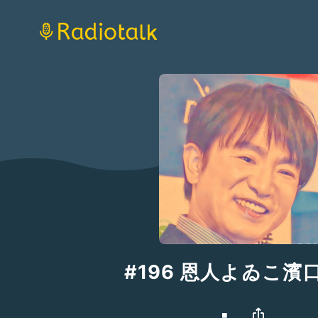
#196 恩人よゐこ濱
◾️