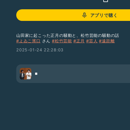
アプリで聴く
山田家に起こった正月の騒動と、松竹芸能の騒動の話
#よゐこ濱口
さん
#松竹芸能
#正月
#芸人
#遠距離
2025-01-24 22:28:03
◾️