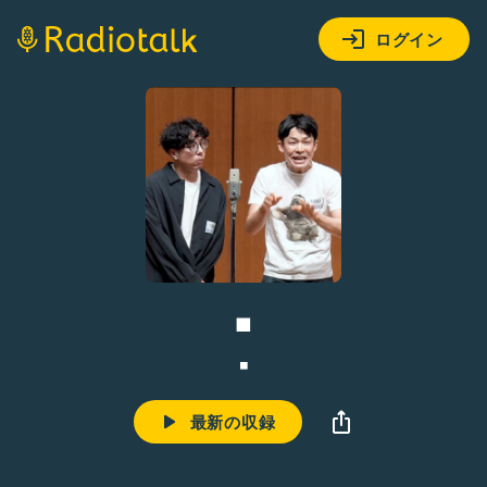
ログイン
◾️
◾️
最新の収録