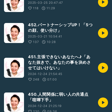
相談相手を変える事
2025-03-25 20:47:47
118
11:29
だったりします
452.パートナーシップUP！「5つ
人によってつまづいてる箇所はちがう
の顔、使い分け」
2025-03-21 10:54:41
Aさんの場合は
137
10:28
2つの落とし穴にはまってモヤモヤしていました
451.主張できないあなたへ♪「あ
ぜひ、聞いてみてください
なた抜きで、あなたの事を決めさ
せてはいけない」
2024-12-24 21:54:45
248
07:00
#否定
#否定されてあきらめる
#やりたい事があるのに
#許可がほしい
#恋愛
#夫婦
#家族
#親子
#コミュニケーション
450.人間関係に弱い人の共通点
「喧嘩下手」
2024-12-24 21:25:19
230
09:36