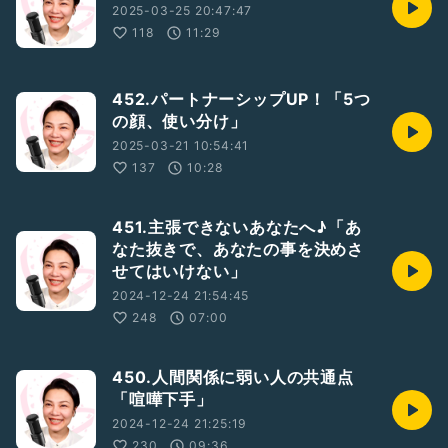
2025-03-25 20:47:47
「道を見誤っちゃいけない」
118
11:29
私たちみんなにいえること
452.パートナーシップUP！「5つ
私が、みんなと共有したいこと
の顔、使い分け」
2025-03-21 10:54:41
137
10:28
そんな放送です
451.主張できないあなたへ♪「あ
なた抜きで、あなたの事を決めさ
せてはいけない」
#クレジットカード不正使用
#クレジットカード不正利用
#誰かにクレジットカード使われた
#犯罪
#詐欺
2024-12-24 21:54:45
#染井よしの
#そめいよしの
#被害
#犯人
#腹立つ
248
07:00
#苛立ち
#やっつけたい
#泣き寝入り
#法の抜け穴
#法の落とし穴
#救済
450.人間関係に弱い人の共通点
「喧嘩下手」
2024-12-24 21:25:19
230
09:36