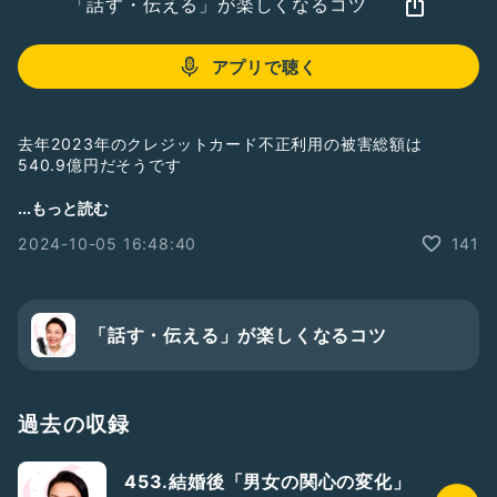
「話す・伝える」が楽しくなるコツ
アプリで聴く
去年2023年のクレジットカード不正利用の被害総額は
540.9億円だそうです
...もっと読む
数日前、クレジットカードを不正利用され
2024-10-05 16:48:40
141
恐怖、不安、苛立ち、悲しさと
心が大いに揺さぶられました
ぶっ飛ばしたい
「話す・伝える」が楽しくなるコツ
やっつけたい
見つけて成敗したい
過去の収録
ほんと、そんな感じです
453.結婚後「男女の関心の変化」