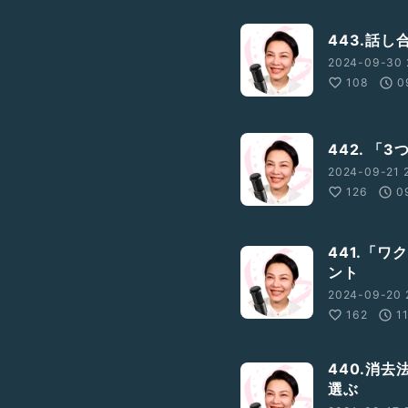
443.話
2024-09-30 
108
0
う
442. 
2024-09-21 2
126
0
441.「
乱す女性
#話し下手
ント
コミュニケーション
たい
#自立したい
2024-09-20 
162
1
440.消
選ぶ