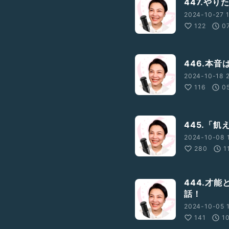
447.や
2024-10-27 1
122
0
446.本
2024-10-18 2
116
0
445.「
2024-10-08 1
280
1
444.才
話！
2024-10-05 
141
1