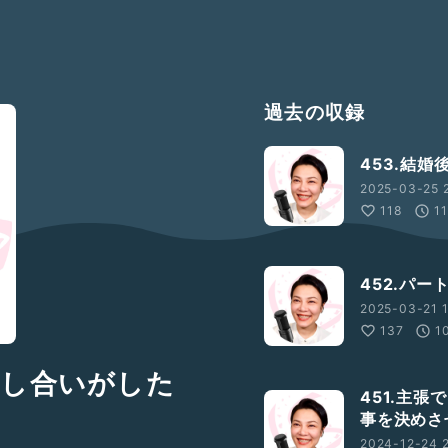
過去の収録
453.結
2025-03-25 
118
1
452.パ
2025-03-21 1
137
1
話し合いがした
451.主
事を決めさ
2024-12-24 2