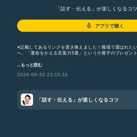
「話す・伝える」が楽しくなるコ
アプリで聴く
※記載してあるリンクを置き換えました！職場で選ばれた
へ、「運命をかえる言葉力5選」という小冊子のプレゼン
リンクをタップすると小冊子の概要が見れますので、ご興
...もっと読む
2024-09-30 22:33:33
ちなみに、今月LINEでは「プレゼントワーク」として、
ークをプレゼントしています！
イメージ化と数値化とセルフコーチングをセットにして作
た様のお役にも立てると思います。
「話す・伝える」が楽しくなるコツ
よかったらLINE登録してダウンロードしてくださいね♪
ーーーーーーーーーーーーーーー
放送内容