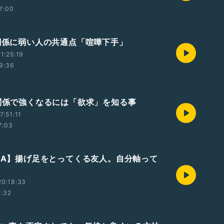
7:00
間関係に弱い人の共通点「喧嘩下手」
1:25:19
9:36
間関係で強くなるには「欲求」を知る事
7:51:11
7:03
Q＆A】揚げ足をとってくる友人。自分軸って
20:18:33
7:32