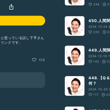
248
0
ツ
450.人
2024-12-24 2
230
0
いと思っている話し下手さん
トリンクです。
449.人
味があればご覧下さいませ♪
2024-12-19 1
108
自分の幸せが一目でわかるワ
145
0
ったワークですので、どな
448.【
何？
2024-10-29 
117
0