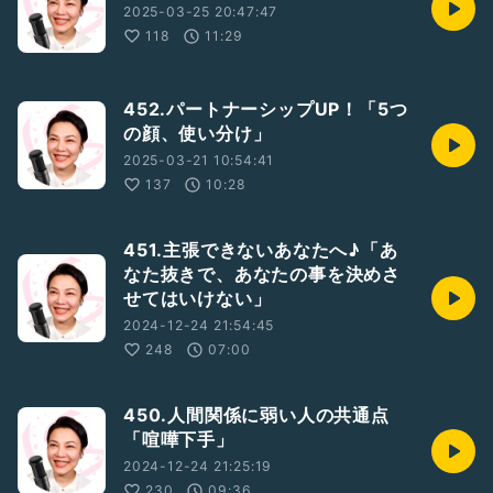
を無意識に判断しているからです。
2025-03-25 20:47:47
118
11:29
心理的パーソナルスペース
それを守ってくれないと感じる人と
452.パートナーシップUP！「5つ
同じ空間にいたいとは思いません
の顔、使い分け」
会うってなった時
2025-03-21 10:54:41
「ワクワクする」
137
10:28
「早く会いたい」
「楽しみ」
「その人の元へ戻りたい」
451.主張できないあなたへ♪「あ
なた抜きで、あなたの事を決めさ
とは感じられません
せてはいけない」
2024-12-24 21:54:45
それって、ほんと自分的に最悪です😭
248
07:00
450.人間関係に弱い人の共通点
だからこそ
「喧嘩下手」
いつも使っている言葉に
境界線を持たせて
2024-12-24 21:25:19
話す意識をしてみましょう！
230
09:36