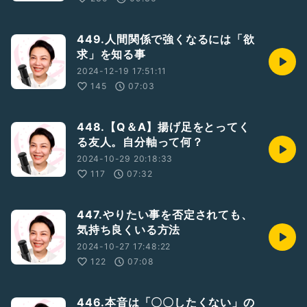
誰でも知れば
449.人間関係で強くなるには「欲
すぐ使えますよ♪
求」を知る事
2024-12-19 17:51:11
145
07:03
#喧嘩
#口論
#1人になりたい
#やどかりの法則
#一緒にいたい人
#責めてしまう
448.【Q＆A】揚げ足をとってく
#相手を不機嫌にさせてしまう
#イライラさせてしまう人
る友人。自分軸って何？
#変わりたい
2024-10-29 20:18:33
117
07:32
447.やりたい事を否定されても、
気持ち良くいる方法
2024-10-27 17:48:22
122
07:08
446.本音は「〇〇したくない」の