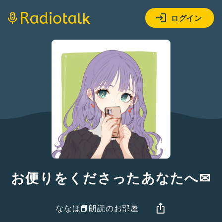
ログイン
お便りをくださったあなたへ✉
ななほ📕朗読のお部屋