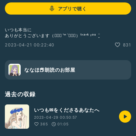
アプリで聴く
いつも本当に
ありがとうございます（๑⃙⃘ˊ꒳​ˋ๑⃙⃘）ᵗᑋᵃᐢᵏ ᵞᵒᵘ ¨̮
2023-04-21 00:22:40
831
ななほ📕朗読のお部屋
過去の収録
いつも✉をくださるあなたへ
2023-04-29 00:50:57
365
01:05