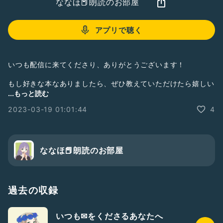
ななほ📕朗読のお部屋
アプリで聴く
いつも配信に来てくださり、ありがとうございます！
もし好きな本なありましたら、ぜひ教えていただけたら嬉しい
です😊
...もっと読む
2023-03-19 01:01:44
4
ななほ📕朗読のお部屋
過去の収録
いつも✉をくださるあなたへ