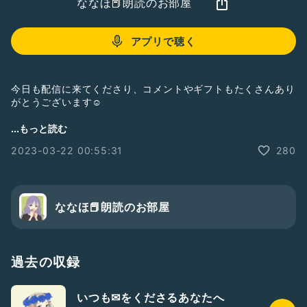
ななほ📕朗読のお部屋
アプリで聴く
今日も配信に来てくださり、コメントやギフトもたくさんあり
がとうございます☺
感謝感激です★︎*ﾟ*(感´∀︎`激)*ﾟ*★︎
...もっと読む
2023-03-22 00:55:31
280
#おたより
ななほ📕朗読のお部屋
過去の収録
いつも✉をくださるあなたへ