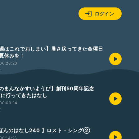
ログイン
【今週はこれでおしまい】暑さ戻ってきた金曜日
い夏休みを！
00:28:20
01
【週のまんなかすいようび】創刊50周年記念
画展に行ってきたはなし
00:09:14
01
えほんのはなし240 】ロスト・シング②
00:14:23