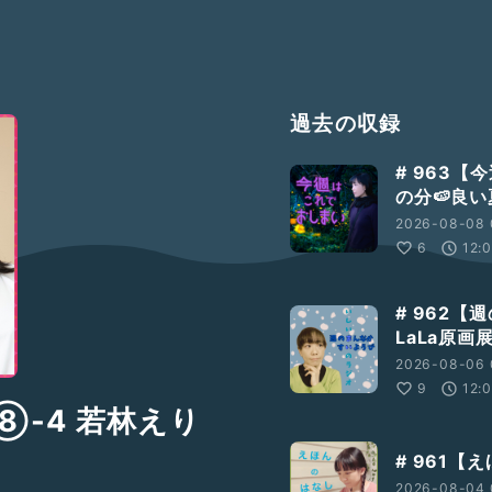
過去の収録
# 963
の分🍉良
2026-08-08 
6
12:
# 962
LaLa原
2026-08-06 
9
12:
⑧-4 若林えり
# 961【
2026-08-04 