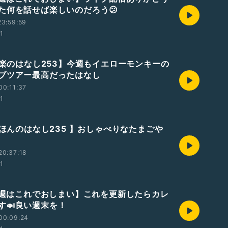
た何を話せば楽しいのだろう😕
23:59:59
01
【音楽のはなし253】今週もイエローモンキーの
ブツアー最高だったはなし
00:11:37
01
えほんのはなし235 】おしゃべりなたまごや
20:37:18
01
【今週はこれでおしまい】これを更新したらカレ
す🍛良い週末を！
00:09:24