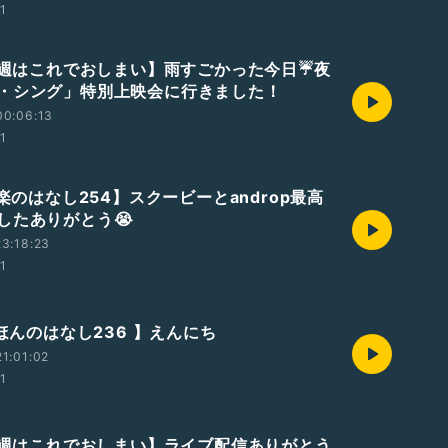
01
【今週はこれでおしまい】雨すごかった今日☔夜
・シング」特別上映会に行きました！
00:06:13
01
音楽のはなし254】スクービーとandrop最高
したありがとう😭
3:18:23
01
えほんのはなし236 】えんにち
1:01:02
01
【今週はこれでおしまい】ライブ配信ありがとう