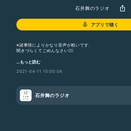
石井舞のラジオ
アプリで聴く
※諸事情によりかなり音声が粗いです、
聞きづらくてごめんなさい🙇‍♀️
小劇場リモートーク・8人目のゲストは若林えりちゃん！
...もっと読む
えりっくとのトーク・ラスト4本目です。
2021-04-11 15:00:04
2020年から現在の活動を色々お聞きしました
・2020年からYouTubeを始めたえりっく
☆えりもぐチャンネルはこちら↓
石井舞のラジオ
https://youtube.com/channel/UCC_ImyIWmMPZ6jlDX
・社員えりっくも活躍中の
わくわくバラエティ総合案内！公式Twitterはこちら↓
https://twitter.com/mottofanka