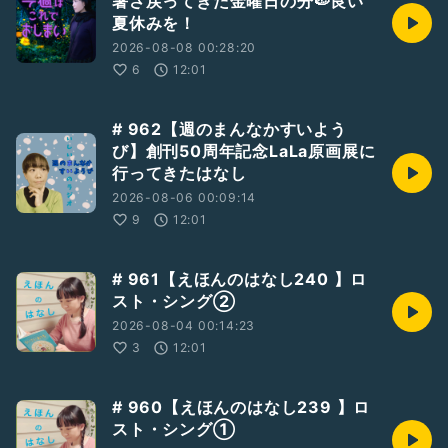
暑さ戻ってきた金曜日の分🍉良い
【ZOOMで無料！おやすみえほん】
夏休みを！
おやすみえほん6月の出演は
19(金)です
2026-08-08 00:28:20
水金20:00-20:30
6
12:01
※アーカイブなし
おやすみえほん ご視聴、詳細はこちら↓
https://www.star-lab-online.com
# 962【週のまんなかすいよう
び】創刊50周年記念LaLa原画展に
【オリジナルイラストグッズ販売中🧅🍄】
行ってきたはなし
https://suzuri.jp/mai_141
2026-08-06 00:09:14
📚絵本リクエストや、
9
12:01
ご感想ご質問など、今後の参考にさせていただきますので、是
非お送りください。
「質問を送る」からお待ちしております！
# 961【えほんのはなし240 】ロ
スト・シング②
2026-08-04 00:14:23
#ひとり語り
#石井舞
#石井舞のラジオ
#えほんのはなし
#絵本
3
12:01
#アイナールトゥルコウスキィ
#まっくら奇妙にしずか
#einarturkowski
# 960【えほんのはなし239 】ロ
スト・シング①