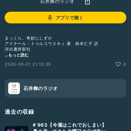
石井舞のラジオ
アプリで聴く
まっくら、奇妙にしずか
アイナール・トゥルコウスキィ 著 鈴木仁子 訳
河出書房新社
https://www.kawade.co.jp/sp/isbn/9784309270296/
...もっと読む
2026-06-01 21:15:35
6
https://www.ehonnavi.net/sp/sp_ehon00.asp?
no=22247&
;srsltid=AfmBOorDFjjWpZPvqXudN4x6ByC0bFer_a1jkwUkLHgriSXExh2Szzlo&spf=1
アイナール・トゥルコウスキィのHP
石井舞のラジオ
https://einarturkowski.de
おやすみえほん「えほんのひろば」で、
おすすめの絵本紹介しています。
過去の収録
買うこともできるよ🐈‍⬛のぞいてみてね
https://www.star-lab-online.com/
えほんの広場
# 963【今週はこれでおしまい】