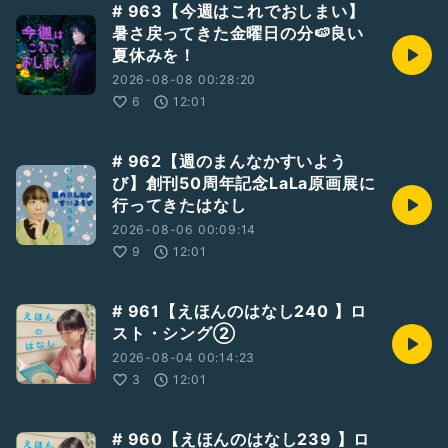
# 963【今週はこれでおしまい】
#音楽のはなし
#音楽
#Applemusic
暑さ戻ってきた金曜日の分🍉良い
#嵐
#WeAreARASHI
#ARASHI
夏休みを！
2026-08-08 00:28:20
6
12:01
# 962【週のまんなかすいよう
び】創刊50周年記念LaLa原画展に
行ってきたはなし
2026-08-06 00:09:14
9
12:01
# 961【えほんのはなし240 】ロ
スト・シング②
2026-08-04 00:14:23
3
12:01
# 960【えほんのはなし239 】ロ