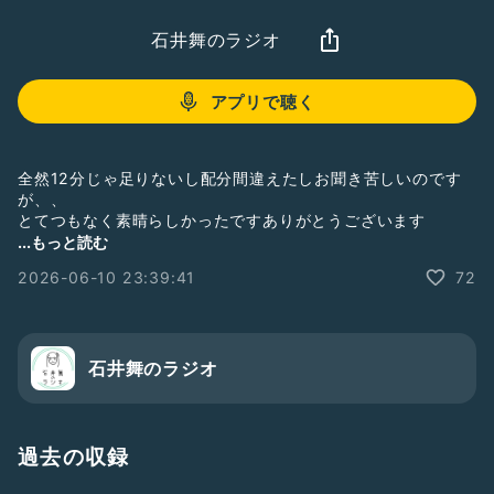
石井舞のラジオ
アプリで聴く
全然12分じゃ足りないし配分間違えたしお聞き苦しいのです
が、、
とてつもなく素晴らしかったですありがとうございます
...もっと読む
2026今週の1曲プレイリストに追加しました
2026-06-10 23:39:41
72
https://music.apple.com/jp/playlist/2026%E4%BB%8A%E
9%80%B1%E3%81%AE1%E6%9B%B2/pl.u-
jV89DBVtbj0eRe
ご感想ご質問など、今後の参考にさせていただきますので、是
石井舞のラジオ
非お送りください。
「質問を送る」からお待ちしております
ギフトおたよりもいつでもお待ちしております✉️
過去の収録
#ひとり語り
#石井舞
#石井舞のラジオ