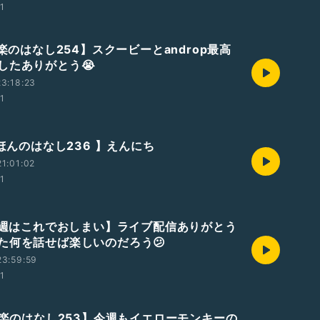
01
音楽のはなし254】スクービーとandrop最高
したありがとう😭
3:18:23
01
えほんのはなし236 】えんにち
1:01:02
01
【今週はこれでおしまい】ライブ配信ありがとう
た何を話せば楽しいのだろう😕
23:59:59
01
【音楽のはなし253】今週もイエローモンキーの