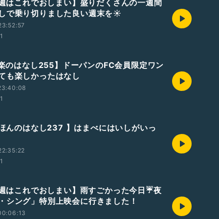
【今週はこれでおしまい】盛りだくさんの一週間
しで乗り切りました良い週末を☀️
3:52:57
01
音楽のはなし255】ドーパンのFC会員限定ワン
ても楽しかったはなし
23:40:08
01
えほんのはなし237 】はまべにはいしがいっ
2:35:22
01
【今週はこれでおしまい】雨すごかった今日☔夜
・シング」特別上映会に行きました！
00:06:13