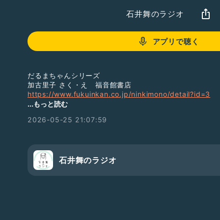
石井舞のラジオ
アプリで聴く
だるまちゃんシリーズ
加古里子 さく・え 福音館書店
https://www.fukuinkan.co.jp/ninkimono/detail?id=3
...もっと読む
https://www.fukuinkan.co.jp/search?series_id=113
2026-05-25 21:07:59
内田恭子さんの動画はこちらです👇
https://youtu.be/1TYYNjDfD-8?si=dPEux__-HTsu9Ext
おやすみえほん「えほんのひろば」で、
石井舞のラジオ
おすすめの絵本紹介しています。
買うこともできるよ🐈‍⬛のぞいてみてね
https://www.star-lab-online.com/
えほんの広場
【ZOOMで無料！おやすみえほん】
おやすみえほん6月の出演は