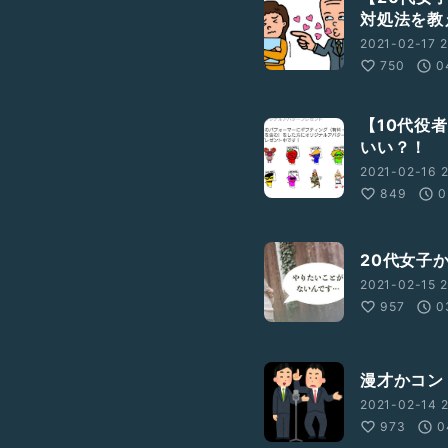
対処法を教
RrQdYtnY02alFg
2021-02-17 2
750
0
ティー)
cer_uid=1565903&
【10代役
いい？！
2021-02-16 2
849
0
20代女子
2021-02-15 2
957
0
漫才かコン
2021-02-14 2
973
0