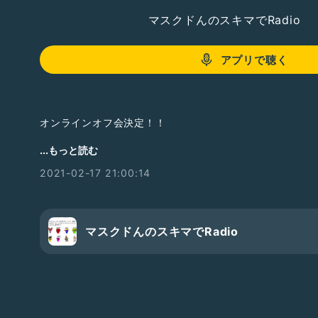
マスクドんのスキマでRadio
アプリで聴く
オンラインオフ会決定！！
【3/13 Day.1】第7回 マスクドんオンラインオフ会～
...もっと読む
あります？～ 3/13(土)
https://u.livepocket.jp/zsHJG
2021-02-17 21:00:14
【3/14 Day.2】第8回マスクドんオンラインオフ～ホ
～ 3/14(日)
https://u.livepocket.jp/zvH3X
マスクドんのスキマでRadio
各種SNS
Twitter→
https://twitter.com/maskedondesu?s=09