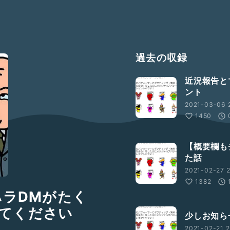
過去の収録
近況報告と
ント
2021-03-06 
1450
【概要欄も
た話
2021-02-27 2
1382
ハラDMがたく
てください
少しお知ら
2021-02-21 2