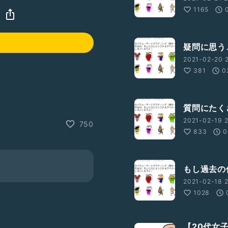
1165
疑問に思う
2021-02-20 2
381
0
空気を読んでそんなにいいこと
質問にたく
2021-02-19 2
750
833
0
ワイトデーに特に思い出はない
もし過去の
2021-02-18 2
1028
【20代女