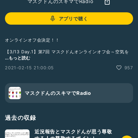
マスクドんのスキマでRadio
アプリで聴く
オンラインオフ会決定！！
【3/13 Day.1】第7回 マスクドんオンラインオフ会～空気を
読んでそんなにいいことあります？～ 3/13(土)
...もっと読む
https://u.livepocket.jp/zsHJG
2021-02-15 21:00:05
957
【3/14 Day.2】第8回マスクドんオンラインオフ～ホワイト
デーに特に思い出はない～ 3/14(日)
https://u.livepocket.jp/zvH3X
マスクドんのスキマでRadio
過去の収録
各種SNS
近況報告とマスクドんが思う尊敬
Twitter→
https://twitter.com/maskedondesu?s=09