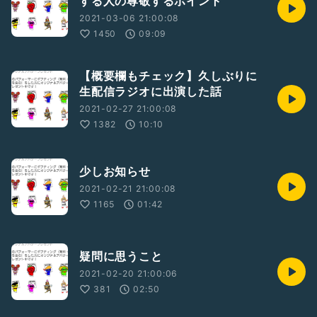
する人の尊敬するポイント
YouTube→
2021-03-06 21:00:08
https://youtube.com/channel/UCM37ht_y3RrQdYtnY02al
1450
09:09
Fg
【概要欄もチェック】久しぶりに
生配信ラジオに出演した話
マスクドんの一語一縁ラジオ(ゲストを招いてトークバラエテ
2021-02-27 21:00:08
ィー)
http://www.himalaya.com/jp/show/1548208?
1382
10:10
Influencer_uid=1565903&
;Share_from=App&Share_to=CopyLink
少しお知らせ
Instagram
2021-02-21 21:00:08
→
https://www.instagram.com/maskedondesu
1165
01:42
#マスクドん
#SHOWROOM
#ラジオ
疑問に思うこと
2021-02-20 21:00:06
381
02:50