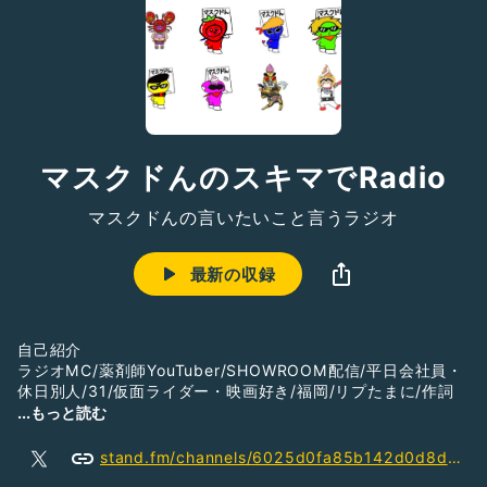
マスクドんのスキマでRadio
マスクドんの言いたいこと言うラジオ
最新の収録
自己紹介
ラジオMC/薬剤師YouTuber/SHOWROOM配信/平日会社員・
休日別人/31/仮面ライダー・映画好き/福岡/リプたまに/作詞
SHOWROOM→showroom-live.com/87e901789784
...もっと読む
未曾有のコロナウィルスで外出自粛で退屈なか・通勤中・家事
stand.fm/channels/6025d0fa85b142d0d8d82a1f
中・運転中に聞いてほしいです！少しでも楽しい時間を