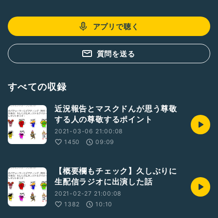
(マスクドんの一語一縁ラジオ)
こちらはゲストトークラジオになります！是非
http://www.himalaya.com/jp/show/1548208?
アプリで聴く
Influencer_uid=3403591&
;Share_from=App&Share_to=CopyLink
質問を送る
すべての収録
近況報告とマスクドんが思う尊敬
する人の尊敬するポイント
2021-03-06 21:00:08
1450
09:09
【概要欄もチェック】久しぶりに
生配信ラジオに出演した話
2021-02-27 21:00:08
1382
10:10