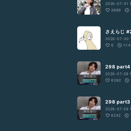
2026-07-31 
2889
さえらじ #
2026-07-30 
6
11:
298 par
2026-07-29 
6392
81%A4%E3%81%B0%E3%81
298 par
778789720066?s=21
2026-07-29 
6242
id=183ogc99c0epw