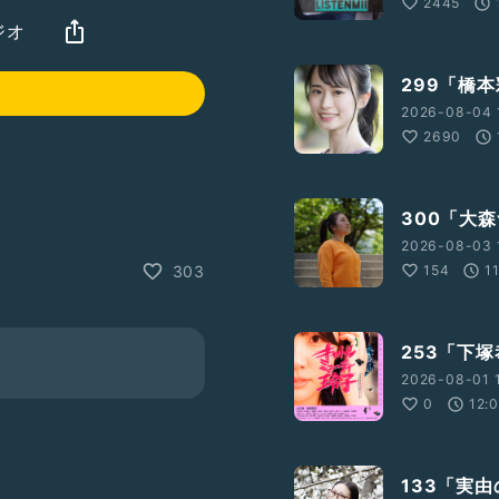
2445
ジオ
299「橋
2026-08-04 
2690
300「大
2026-08-03 
かりました🙋‍♀️
154
1
303
253「下
2026-08-01 
0
12:
133「実