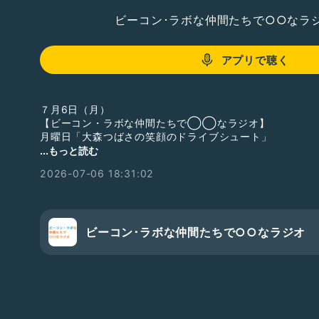
ビーコン･ラボな仲間たちで○○なラ
アプリで聴く
７月6日（月）
【ビーコン・ラボな仲間たちで◯◯なラジオ】
月曜日「大森つばさの笑顔のドライブシュート」
...もっと読む
最近観た映画を通して、自分がどうやって映画を観ているかがわ
2026-07-06 18:31:02
そんなお話です！
ぜひ、最後までお聴きください🎧
今日の映画
ビーコン･ラボな仲間たちで○○なラジオ
・NEW GROUP
・シラート
-------------------------
◎過去作品◎
・劇団ナイスコンプレックスN37「劇団」