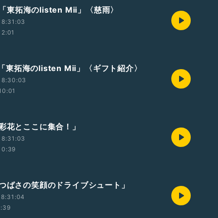
t2「東拓海のlisten Mii」〈慈雨〉
18:31:03
12:01
t1「東拓海のlisten Mii」〈ギフト紹介〉
18:30:03
10:01
本彩花とここに集合！」
18:31:03
10:39
森つばさの笑顔のドライブシュート」
8:31:04
1:39