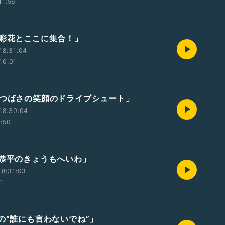
11:56
本彩花とここに集合！」
18:31:04
10:01
森つばさの笑顔のドライブシュート」
18:30:04
1:50
塚恭平のきょうもへいわ」
18:31:03
01
由の“誰にも言わないでね”」