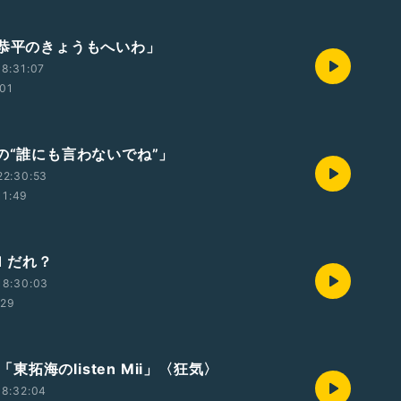
塚恭平のきょうもへいわ」
8:31:07
:01
由の“誰にも言わないでね”」
22:30:53
11:49
1 だれ？
18:30:03
:29
t3「東拓海のlisten Mii」〈狂気〉
18:32:04