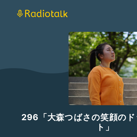
296「大森つばさの笑顔の
ト」