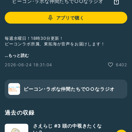
ビーコン･ラボな仲間たちで○○なラジオ
アプリで聴く
毎週水曜日！18時30分更新！
ビーコンラボ所属、東拓海が音声をお届けします！
人のこと悪くいうのは良くないと
...もっと読む
言っている自分も悪く言ってる人を悪く捉えているから難し
2026-06-24 18:31:04
6402
い〜、何も言えん…と、よくなる。
とにかく優しく在りたいものです。
－－－－－－－－
東拓海Instagram
ビーコン･ラボな仲間たちで○○なラジオ
https://instagram.com/higashi_takumi.310
－－－－－－－－
#beaconlab
#entertainment
#ビーコンラボエンターテイメント
過去の収録
#ビーコンラボな仲間たちで○○なラジオ
#ラジオ
#東拓海
#水曜更新
さえらじ #3 頭の中覗きたくな
#出演情報