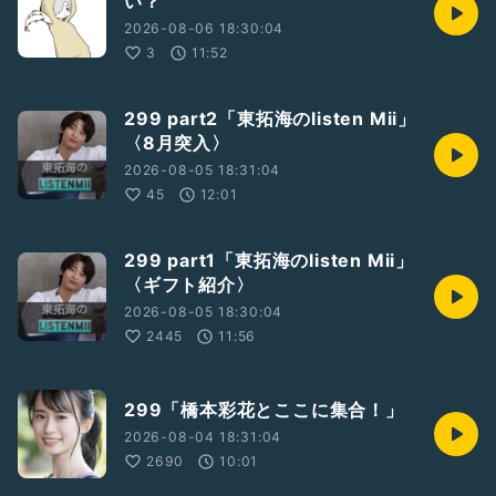
い？
#鬼平犯科帳第9弾密告
#舞台
2026-08-06 18:30:04
#カラスウリ
3
11:52
#ゲスト出演7月20日
#あうんぐるーぷ第十三回公演
#10月16日〜18日
299 part2「東拓海のlisten Mii」
〈8月突入〉
2026-08-05 18:31:04
45
12:01
299 part1「東拓海のlisten Mii」
〈ギフト紹介〉
2026-08-05 18:30:04
2445
11:56
299「橋本彩花とここに集合！」
2026-08-04 18:31:04
2690
10:01