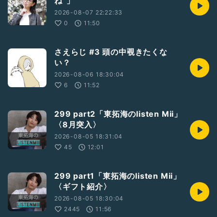
ね”」
◇事務所HP
https://beacon-lab-entertainment.com/
2026-08-07 22:22:33
0
11:50
#Beaconlab
#ビーコンラボ
#ビーコンラボな仲間たちで○○なラジオ
#ラジオ
#実由
#みゅう
#実由の誰にも言わないでね
#内緒話
#金曜日
さえらじ #3 頭の中覗きたくな
い？
2026-08-06 18:30:04
6
11:52
299 part2「東拓海のlisten Mii」
〈8月突入〉
2026-08-05 18:31:04
45
12:01
299 part1「東拓海のlisten Mii」
〈ギフト紹介〉
2026-08-05 18:30:04
2445
11:56