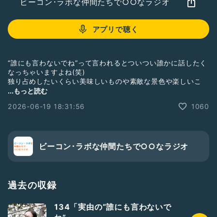
ビーコン･ラボな仲間たちで○○なラジオ
アプリで聴く
“誰にも言わないでね”って言われるとついつい誰かに話したく
なっちゃいますよね(笑)
独り占めしたいくらい美味しいものや素敵な景色や楽しいこ
と…
...もっと読む
本当に誰にも言って欲しくない失敗談などなど…
2026-06-19 18:31:56
1060
実由の内緒話をお届けします。
ゆるりとクスクスおつき合い下さい。
ビーコン･ラボな仲間たちで○○なラジオ
―――――――――――――――――――――――
◇X
https://x.com/dj_miu?t=inZbZCtNy21j8fQTmawk2w&
;s=09
過去の収録
◇Instagram
https://www.instagram.com/dj_miu?
134「実由の“誰にも言わないで
igshid=OGQ5ZDc2ODk2ZA==