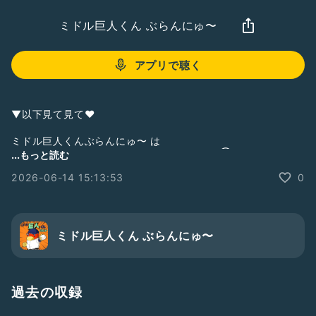
ミドル巨人くん ぶらんにゅ〜
アプリで聴く
▼以下見て見て❤︎
ミドル巨人くんぶらんにゅ〜 は
zaboのサポートポッドキャスト番組です。(③サポート)
...もっと読む
①メインポッドキャスト
2026-06-14 15:13:53
0
【シン野球トーク】
BaseBallCafe べかふぇ／
#べかふぇ
▼
https://podcasts.apple.com/jp/podcast/%E3%82%B7%E3
%83%B3%E9%87%8E%E7%90%83%E3%83%88%E3%83%
ミドル巨人くん ぶらんにゅ〜
BC%E3%82%AF-
baseballcafe%E3%81%B9%E3%81%8B%E3%81%B5%E3%
81%87/id1707783906
過去の収録
②サブポッドキャスト
今夜はマワシなしで・・・／
#ましなし