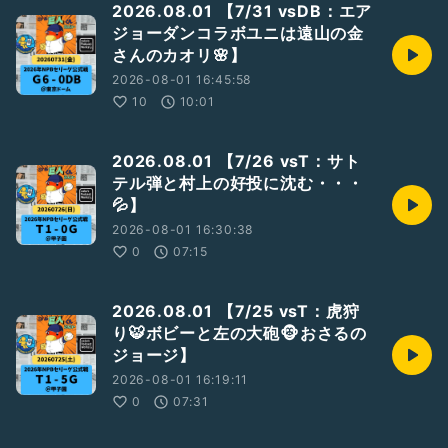
2026.08.01 【7/31 vsDB：エア
▼
ジョーダンコラボユニは遠山の金
https://open.spotify.com/show/5N12MhN3jET7WOIdWa
さんのカオリ🌸】
04YW?si=69Z98lncRIeUTg_5ZiTWbA
2026-08-01 16:45:58
④サポートポッドキャスト
10
10:01
もっと！週末のポッドキャスター
▼
https://stand.fm/channels/5f420a11907968e29deb63ee
2026.08.01 【7/26 vsT：サト
テル弾と村上の好投に沈む・・・
⑤声日記
💦】
zaboのマイクブルペン
▼
2026-08-01 16:30:38
https://listen.style/p/zabo06/czqzuiie
0
07:15
⑥アーカイブ特集
GiantsCastアーカイブ(年一更新)
2026.08.01 【7/25 vsT：虎狩
▼
り🐯ボビーと左の大砲🐵おさるの
https://podcasts.apple.com/jp/podcast/giantscast%E3%
ジョージ】
82%A2%E3%83%BC%E3%82%AB%E3%82%A4%E3%83%
96/id1743613308
2026-08-01 16:19:11
0
07:31
／
#巨人
／
#ジャイアンツ
／
#Giants
／
#G党
／
#前進