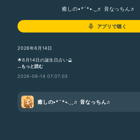
癒しの•*¨*•.¸¸♬︎ 音なっちん♬
アプリで聴く
2026年6月14日
🌟6月14日の誕生日占い🔮
...もっと読む
🌟お返しトーク
2026-06-14 07:07:03
☆月さん
☆旅人・すーさん
☆月さん
☆クラウンさん
☆ヒロロさん
癒しの•*¨*•.¸¸♬︎ 音なっちん♬
🌟hyhさんの【おはよ】という曲を
カバーさせていただきました♬
収録にアップしていますので、聴いて頂けると
嬉しいです•*¨*•.¸¸♬︎
hyhさんの【おはよ】