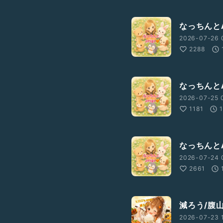
なっちんとA
2026-07-26 
2288
なっちんとA
2026-07-25 
1181
なっちんとA
2026-07-24 
2661
減ろう/腹山
2026-07-23 1