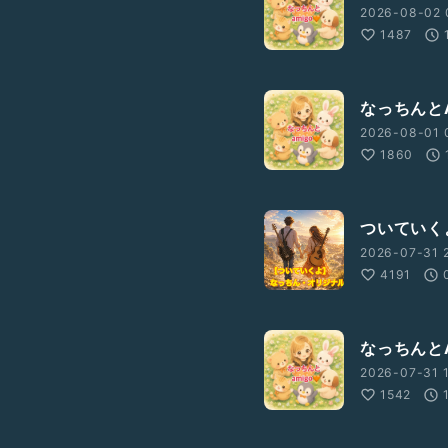
2026-08-02 
1487
なっちんとA
2026-08-01 
1860
ついていく
2026-07-31 2
4191
#新しく見つけた楽しみ
#ウクレレ
#初心者
ター初心者🔰
なっちんとA
2026-07-31 1
1542