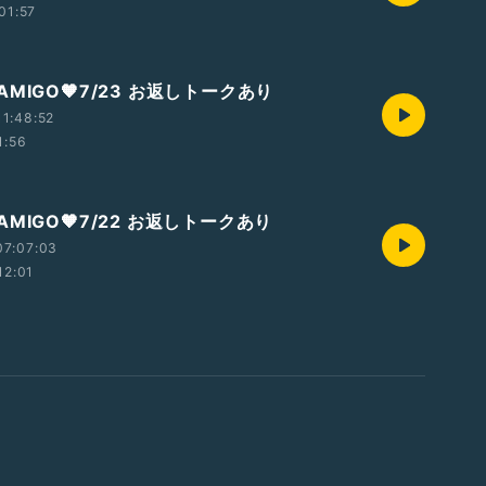
01:57
MIGO🧡7/23 お返しトークあり
1:48:52
1:56
MIGO🧡7/22 お返しトークあり
07:07:03
12:01