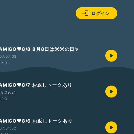
ログイン
MIGO🧡8/8 8月8日は米米の日✨️
07:07:03
12:01
MIGO🧡8/7 お返しトークあり
18:09:24
12:01
MIGO🧡8/6 お返しトークあり
07:31:32