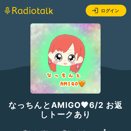
ログイン
なっちんとAMIGO🧡6/2 お返
しトークあり