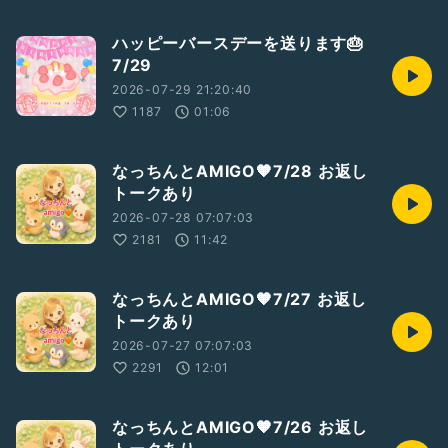
ハッピーバースデーを送ります🎂
7/29
2026-07-29 21:20:40
1187
01:06
なっちんとAMIGO🧡7/28 お返し
トークあり
2026-07-28 07:07:03
2181
11:42
なっちんとAMIGO🧡7/27 お返し
トークあり
2026-07-27 07:07:03
2291
12:01
なっちんとAMIGO🧡7/26 お返し