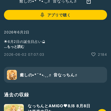
癒しの•*¨*•.¸¸♬︎ 音なっちん♬
アプリで聴く
2026年6月2日
🌟6月2日の誕生日占い🔮
...もっと読む
🌟お返しトーク
2026-06-02 07:07:03
2184
☆月さん
☆クラウンさん
☆にしなさん
☆にしなさん
☆yorichan
癒しの•*¨*•.¸¸♬︎ 音なっちん♬
今日も素敵な1日になりますように🕊✨
安全で平和にお過ごしくださいね🍀✨
過去の収録
#ひとり語り
#音楽
#豆知識
#落ち着きある
#お題ガチャ
なっちんとAMIGO🧡8/8 8月8日
#新しく見つけた楽しみ
#この1年で定着した家での楽しみ方