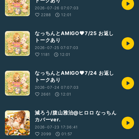
トークあり
2026-07-26 07:07:03
2288
12:01
なっちんとAMIGO🧡7/25 お返し
トークあり
2026-07-25 07:07:03
1181
12:01
なっちんとAMIGO🧡7/24 お返し
トークあり
2026-07-24 07:07:03
2661
12:01
減ろう/腹山雅治@ヒロロ なっちん
カバーver.
2026-07-23 17:36:41
2099
01:57