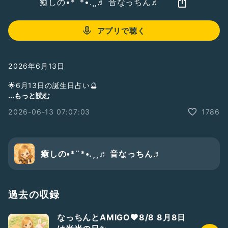
癒しの•*¨*•.¸¸♬︎ 音なっちん♬
アプリで聴く
2026年6月13日
🌟6月13日の誕生日占い🔮
...もっと読む
🌟お返しトーク
2026-06-13 07:07:03
1786
☆たけちゃん
☆にしなさん
本日読めなかったお便りは明日以降に
読ませてくださいね✉️🧡
癒しの•*¨*•.¸¸♬︎ 音なっちん♬
🌟人間ドック終わりました♬
今日も素敵な1日になりますように🕊✨️
過去の収録
安全で平和にお過ごしくださいね🍀✨
なっちんとAMIGO🧡8/8 8月8日