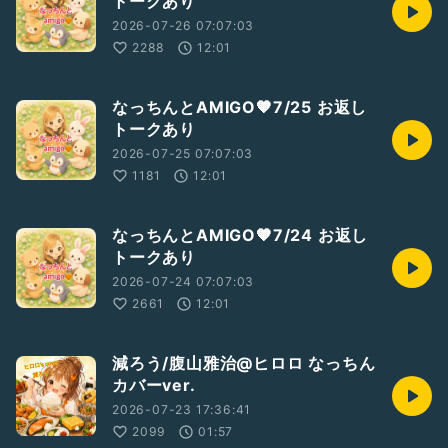
トークあり
2026-07-26 07:07:03
2288
12:01
なっちんとAMIGO🧡7/25 お返し
トークあり
2026-07-25 07:07:03
1181
12:01
なっちんとAMIGO🧡7/24 お返し
トークあり
2026-07-24 07:07:03
2661
12:01
減ろう/腹山雅治@ヒロロ なっちん
カバーver.
2026-07-23 17:36:41
2099
01:57