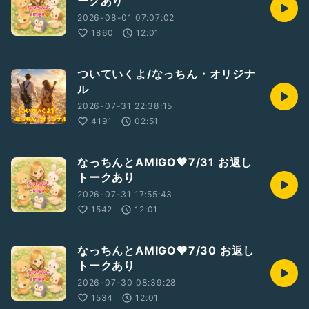
ークあり
2026-08-01 07:07:02
1860
12:01
ついていくよ/なっちん・オリジナ
ル
2026-07-31 22:38:15
4191
02:51
なっちんとAMIGO🧡7/31 お返し
トークあり
2026-07-31 17:55:43
1542
12:01
なっちんとAMIGO🧡7/30 お返し
トークあり
2026-07-30 08:39:28
1534
12:01