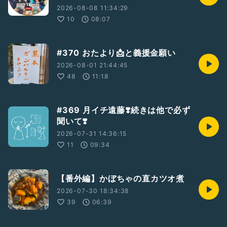
2026-08-08 11:34:29
10
08:07
#370 おたより📩と義援金願い
2026-08-01 21:44:45
48
11:18
#369 月イチ遠藤❣️続きは他で必ず
聞いて❣️
2026-07-31 14:36:15
11
09:34
【番外編】かぼちゃの直カツオ煮
2026-07-30 18:34:38
39
06:39