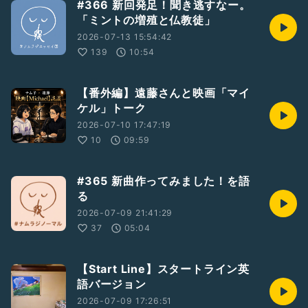
#366 新回発足！聞き逃すなー。
「ミントの増殖と仏教徒」
2026-07-13 15:54:42
139
10:54
【番外編】遠藤さんと映画「マイ
ケル」トーク
2026-07-10 17:47:19
10
09:59
#365 新曲作ってみました！を語
る
2026-07-09 21:41:29
37
05:04
【Start Line】スタートライン英
語バージョン
2026-07-09 17:26:51