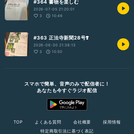
#364 書物を楽しむ
2026-07-05 21:20:01
3
10:46
#363 正法寺新聞28号❣️
2026-06-30 21:38:13
3
10:50
スマホで簡単、音声のみで配信者に！
あなたも今すぐラジオ配信
TOP
よくある質問
会社概要
採用情報
特定商取引法に基づく表記