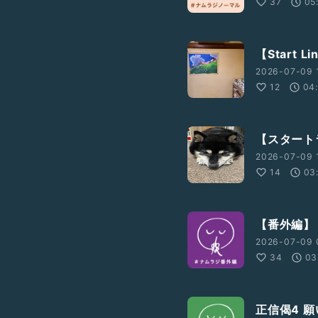
37
05
【Start
2026-07-09 1
12
04
【スタート
2026-07-09 1
14
03
【番外編】
2026-07-09 
34
03
正信偈4 