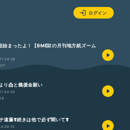
ログイン
新番組始まったよ！【BM❎Zの月刊地方紙ズーム
11:34:29
:07
たより📩と義援金願い
21:44:45
:18
イチ遠藤❣️続きは他で必ず聞いて❣️
4:36:15