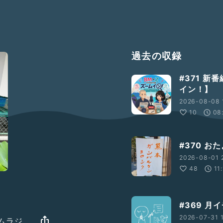
過去の収録
#371 
イン！】
2026-08-08 
10
08
#370 お
2026-08-01 
48
11
！
#369 月
2026-07-31 1
ムラジ