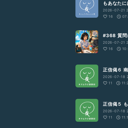
もあなたに
2026-07-21 2
16
07
#368 質
2026-07-21 2
16
10
正信偈６ 
2026-07-18 2
11
11:
正信偈５ 
2026-07-18 2
11
11: