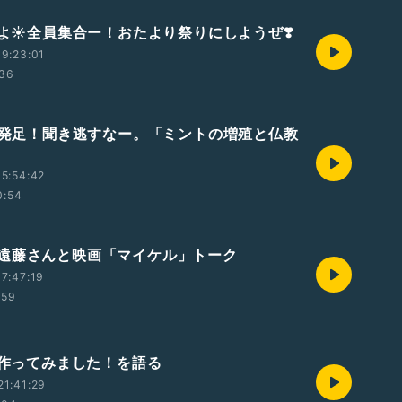
だよ☀️全員集合ー！おたより祭りにしようぜ❣️
9:23:01
:36
新回発足！聞き逃すなー。「ミントの増殖と仏教
5:54:42
0:54
遠藤さんと映画「マイケル」トーク
7:47:19
:59
新曲作ってみました！を語る
1:41:29