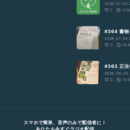
2026-07-05 
2
11:5
#364 書
2026-07-05 2
3
10:
#363 正法
2026-06-30 
3
10:
スマホで簡単、音声のみで配信者に！
あなたも今すぐラジオ配信