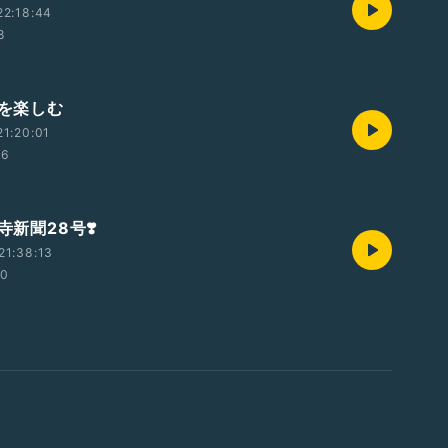
22:18:44
8
物を楽しむ
1:20:01
46
寺新聞28号❣️
21:38:13
50