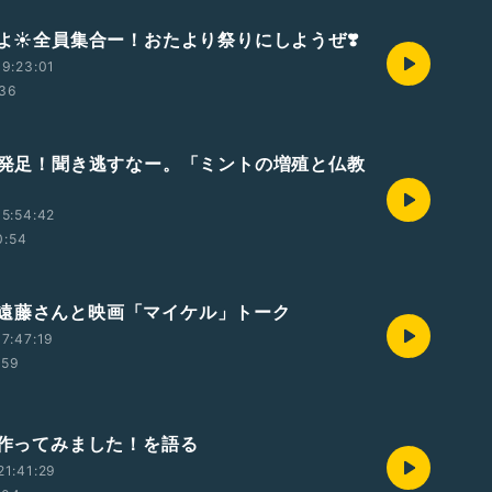
だよ☀️全員集合ー！おたより祭りにしようぜ❣️
9:23:01
:36
新回発足！聞き逃すなー。「ミントの増殖と仏教
5:54:42
0:54
遠藤さんと映画「マイケル」トーク
7:47:19
:59
新曲作ってみました！を語る
1:41:29