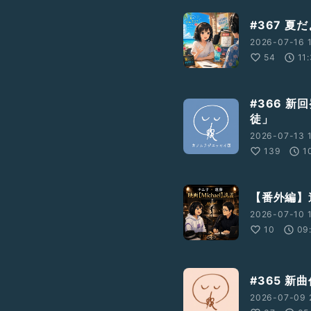
#367 夏
2026-07-16 1
54
11
#366 
徒」
2026-07-13 1
139
1
【番外編】
2026-07-10 1
10
09
#365 
2026-07-09 2