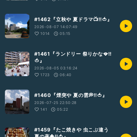
#1462『立秋や 夏ドラマ📺️‼️🍅』
2026-08-07 14:07:49
1014
05:15
#1461『ランドリー 祭りかな🪭‼️
🍅』
2026-08-05 03:16:24
1723
06:40
#1460『煙突や 夏の雲💭‼️🍅』
2026-07-25 22:50:28
141
05:22
#1459『たこ焼きや 虫こぶ違う
夏の夜🐙‼️🍅』