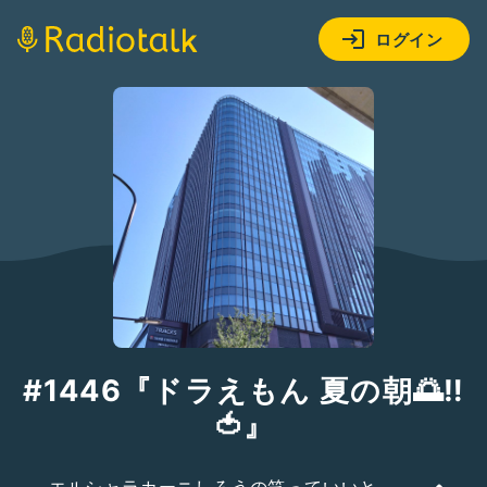
ログイン
#1446『ドラえもん 夏の朝🌅‼️
🍅』