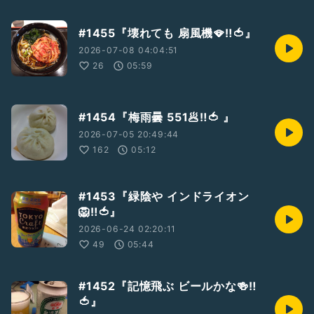
#1455『壊れても 扇風機🪭‼️🍅』
2026-07-08 04:04:51
26
05:59
#1454『梅雨曇 551🥟‼️🍅 』
2026-07-05 20:49:44
162
05:12
#1453『緑陰や インドライオン
🦁‼️🍅』
2026-06-24 02:20:11
49
05:44
#1452『記憶飛ぶ ビールかな🍻‼️
🍅』