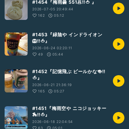
#1454『梅雨曇 551🥟‼️🍅 』
2026-07-05 20:49:44
162
05:12
#1453『緑陰や インドライオン
🦁‼️🍅』
2026-06-24 02:20:11
49
05:44
#1452『記憶飛ぶ ビールかな🍻‼️
🍅』
2026-06-21 21:36:19
165
05:27
#1451『梅雨空や ニコジョッキー
🏇‼️🍅』
2026-06-18 22:04:54
63
05:01