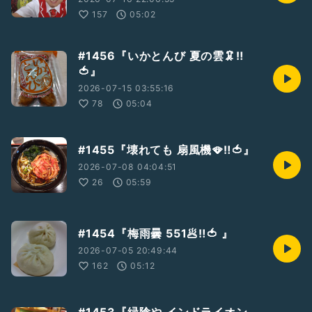
157
05:02
#1456『いかとんび 夏の雲🦑‼️
🍅』
2026-07-15 03:55:16
78
05:04
#1455『壊れても 扇風機🪭‼️🍅』
2026-07-08 04:04:51
26
05:59
#1454『梅雨曇 551🥟‼️🍅 』
2026-07-05 20:49:44
162
05:12