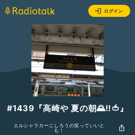
ログイン
#1439『高崎や 夏の朝🌄‼️🍅』
エルシャラカーニしろうの笑っていいと
も！