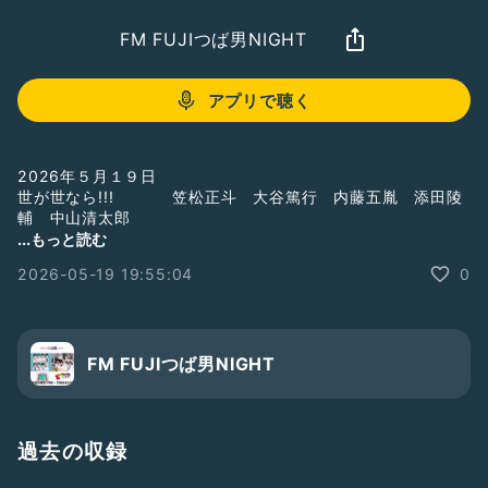
FM FUJIつば男NIGHT
アプリで聴く
2026年５月１９日
世が世なら!!! 笠松正斗 大谷篤行 内藤五胤 添田陵
輔 中山清太郎
...もっと読む
2026-05-19 19:55:04
0
#世が世なら!!!
#おしゃべり電波ステーション
#スパラジ
#つば男
☆FM FUJI
毎週火曜よる7:00～7:54OA！
FM FUJIつば男NIGHT
https://www.fmfuji.jp/
☆Radiotalk
同時配信！
過去の収録
https://radiotalk.jp/program/124143