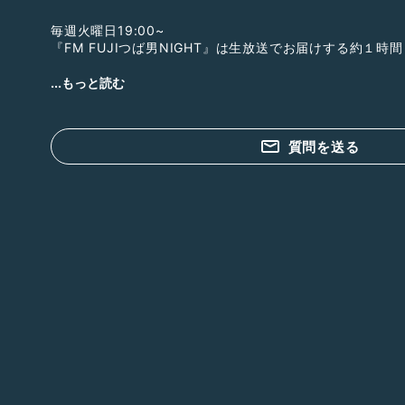
毎週火曜日19:00~
『FM FUJIつば男NIGHT』は生放送でお届けする約１時間
２部構成になっており
...もっと読む
前半が、SHYの「はじめまして、SHYです」
後半は、THE SUPER FRUITによる「スパラジ」です。
質問を送る
⭐️曲が流れている間は無音になります⭐️
各メンバーが自らの言葉で語る近況トークや最新情報、様
と、楽しい雰囲気でリスナーを巻き込んでいきます。
おたよりはコチラまで！
tsubadan@fmfuji.jp
#はじめまして、SHYです
#スパラジ