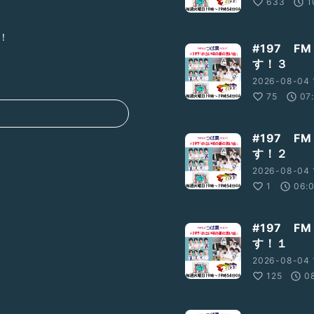
633
1
！
#197 F
す！３
2026-08-04 
75
07
#197 F
々な企画にトライしたり
す！２
2026-08-04 
1
06:
#197 F
す！１
2026-08-04 
125
0