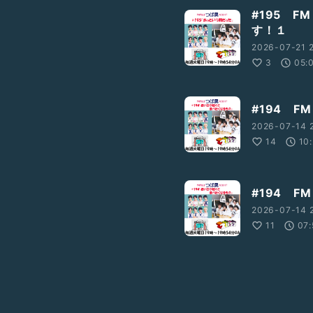
#195 F
す！１
2026-07-21 2
3
05:
#194 FM
2026-07-14 
14
10
#194 FM
2026-07-14 
11
07: