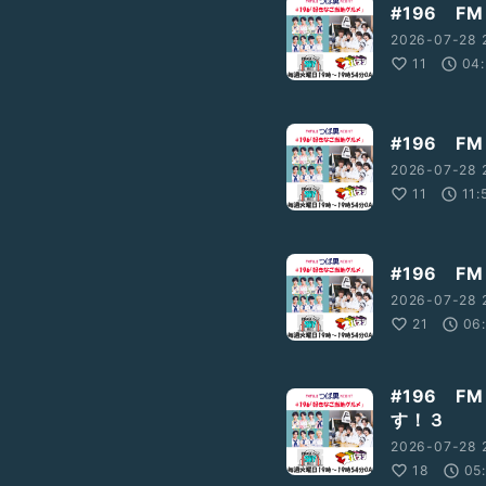
#196 FM
2026-07-28 2
11
04
#196 FM
2026-07-28 2
11
11:
#196 FM
2026-07-28 2
21
06
#196 F
す！３
2026-07-28 2
18
05