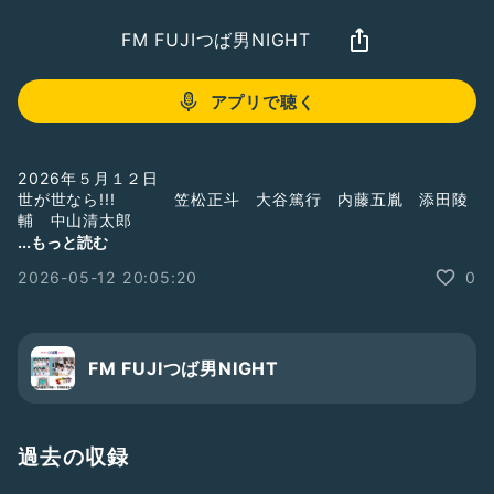
FM FUJIつば男NIGHT
アプリで聴く
2026年５月１２日
世が世なら!!! 笠松正斗 大谷篤行 内藤五胤 添田陵
輔 中山清太郎
...もっと読む
2026-05-12 20:05:20
0
#世が世なら!!!
#おしゃべり電波ステーション
#スパラジ
#つば男
☆FM FUJI
毎週火曜よる7:00～7:54OA！
FM FUJIつば男NIGHT
https://www.fmfuji.jp/
☆Radiotalk
同時配信！
過去の収録
https://radiotalk.jp/program/124143