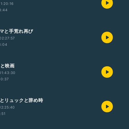
1:20:16
8:44
ャマと手荒れ再び
02:27:57
8:04
れと映画
01:43:30
10:37
荒れとリュックと辞め時
12:25:40
1:51