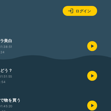
ログイン
ナラ美白
1:38:51
:24
ュどう？
1:51:55
1:54
トで物を買う
1:45:20