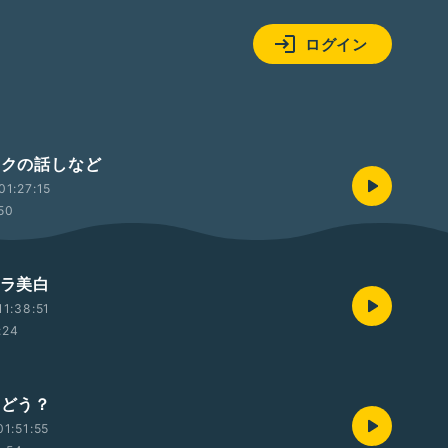
ログイン
ックの話しなど
1:27:15
:50
ナラ美白
1:38:51
:24
ュどう？
1:51:55