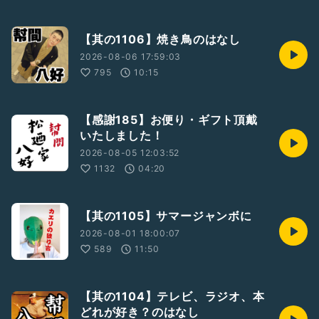
【其の1106】焼き鳥のはなし
2026-08-06 17:59:03
795
10:15
【感謝185】お便り・ギフト頂戴
いたしました！
2026-08-05 12:03:52
1132
04:20
【其の1105】サマージャンボに
2026-08-01 18:00:07
589
11:50
【其の1104】テレビ、ラジオ、本
どれが好き？のはなし