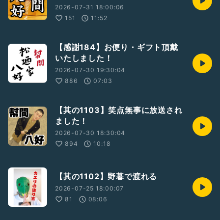
2026-07-31 18:00:06
151
11:52
【感謝184】お便り・ギフト頂戴
いたしました！
2026-07-30 19:30:04
886
07:03
【其の1103】笑点無事に放送され
ました！
2026-07-30 18:30:04
894
10:18
【其の1102】野暮で渡れる
2026-07-25 18:00:07
81
08:06