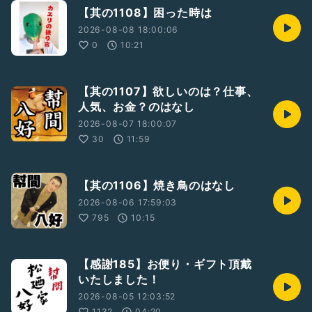
【其の1108】困った時は
https://youtu.be/LoYeuVlQZ0Y
2026-08-08 18:00:06
0
10:21
その他、決まり次第、順次告知させていただきます！
【お問い合わせ】
【其の1107】欲しいのは？仕事、
浅草見番
03 3874 3131
人気、お金？のはなし
2026-08-07 18:00:07
松廼家八好 ホームページ
30
11:59
http://www.matsunoya-hachikou.com/
浅草見番 ホームページ
http://asakusakenban.com/
【其の1106】焼き鳥のはなし
2026-08-06 17:59:03
浅草見番YouTube
795
10:15
https://m.youtube.com/channel/UCpppIDs9Sd7reTi58Oc
J4sg
【感謝185】お便り・ギフト頂戴
#浅草
#花柳界
いたしました！
#芸者
2026-08-05 12:03:52
#幇間
1132
04:20