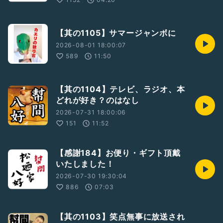
#八好
#松廼家八好
#太鼓持ち
【其の1105】サマージャンボに
2026-08-01 18:00:07
589
11:50
【其の1104】テレビ、ラジオ、本
どれが好き？のはなし
2026-07-31 18:00:06
151
11:52
【感謝184】お便り・ギフト頂戴
いたしました！
2026-07-30 19:30:04
886
07:03
【其の1103】笑点無事に放送され