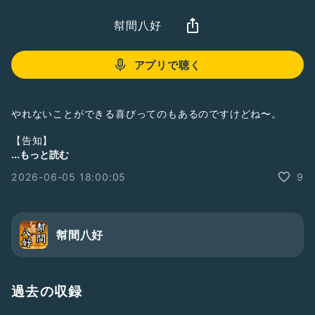
幇間八好
アプリで聴く
やれないことができる喜びってのもあるのですけどね〜。
【告知】
...もっと読む
順次更新いたします。
2026-06-05 18:00:05
9
★Netflixの人気ドラマ 全裸監督シーズン2の第4話に少しだ
けですが、出演させていただきました。
★寄席出演情報
幇間八好
順次報告させて頂きます。
★講談の神田伯山先生のYouTubeです。
過去の収録
https://youtu.be/Dz12f6opj_I