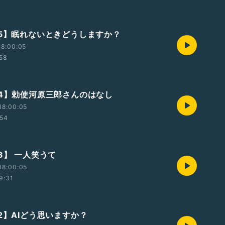
95】眠れないときどうしますか？
18:00:05
:58
94】勅使河原三郎さんのはなし
18:00:05
:54
3】 一人笑うて
18:00:05
9:31
2】AIどう思いますか？