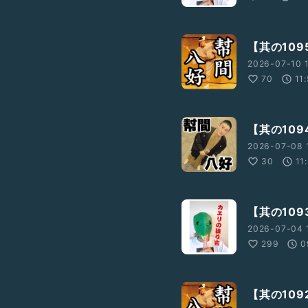
【其の10
2026-07-10 
70
11
【其の10
2026-07-08 
30
11
【其の109
2026-07-04 
299
0
【其の109