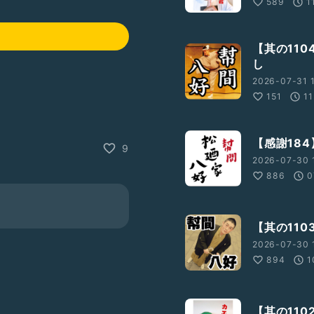
589
1
【其の11
し
2026-07-31 
151
11
【感謝18
9
2026-07-30 
少しだけですが、出演させてい
886
0
【其の11
2026-07-30 
894
1
【其の11