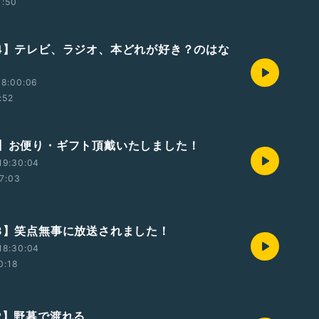
1:50
04】テレビ、ラジオ、本どれが好き？のはな
18:00:06
:52
4】お便り・ギフト頂戴いたしました！
19:30:04
7:03
03】笑点無事に放送されました！
18:30:04
0:18
02】野暮で渡れる