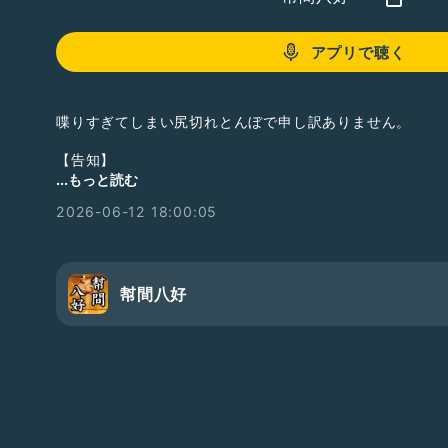
アプリで聴く
喋りすぎてしまい尻切れとんぼで申し訳ありません。
【告知】
...もっと読む
順次更新いたします。
2026-06-12 18:00:05
★Netflixの人気ドラマ 全裸監督シーズン2の第4話に
ただきました。
★寄席出演情報
幇間八好
順次報告させて頂きます。
★講談の神田伯山先生のYouTubeです。
https://youtu.be/Dz12f6opj_I
https://youtu.be/LoYeuVlQZ0Y