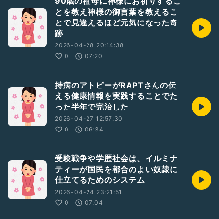
90歳の祖母に神様にお祈りするこ
とを教え神様の御言葉を教えるこ
とで見違えるほど元気になった奇
跡
2026-04-28 20:14:38
0
07:20
持病のアトピーがRAPTさんの伝
える健康情報を実践することでた
った半年で完治した
2026-04-27 12:57:30
0
06:34
受験戦争や学歴社会は、イルミナ
ティーが国民を都合のよい奴隷に
仕立てるためのシステム
2026-04-24 23:21:51
0
07:04