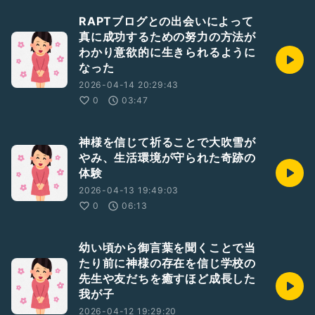
RAPTブログとの出会いによって
真に成功するための努力の方法が
わかり意欲的に生きられるように
なった
2026-04-14 20:29:43
0
03:47
神様を信じて祈ることで大吹雪が
やみ、生活環境が守られた奇跡の
体験
2026-04-13 19:49:03
0
06:13
幼い頃から御言葉を聞くことで当
たり前に神様の存在を信じ学校の
先生や友だちを癒すほど成長した
我が子
2026-04-12 19:29:20