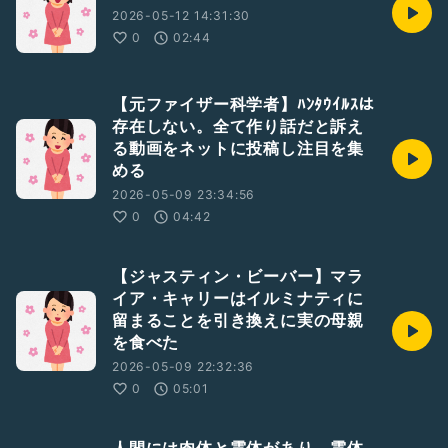
2026-05-12 14:31:30
0
02:44
【元ファイザー科学者】ﾊﾝﾀｳｲﾙｽは
存在しない。全て作り話だと訴え
る動画をネットに投稿し注目を集
める
2026-05-09 23:34:56
0
04:42
【ジャスティン・ビーバー】マラ
イア・キャリーはイルミナティに
留まることを引き換えに実の母親
を食べた
2026-05-09 22:32:36
0
05:01