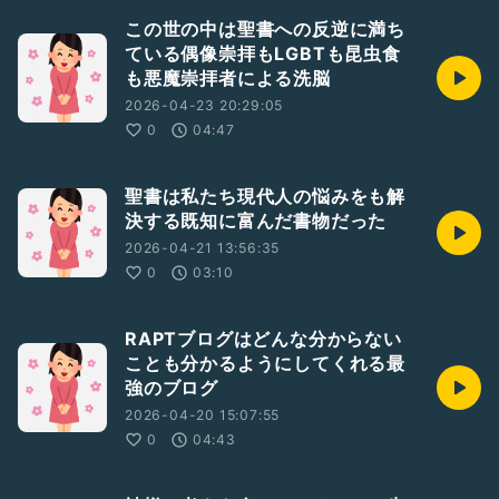
この世の中は聖書への反逆に満ち
ている偶像崇拝もLGBTも昆虫食
も悪魔崇拝者による洗脳
2026-04-23 20:29:05
0
04:47
聖書は私たち現代人の悩みをも解
決する既知に富んだ書物だった
2026-04-21 13:56:35
0
03:10
RAPTブログはどんな分からない
ことも分かるようにしてくれる最
強のブログ
2026-04-20 15:07:55
0
04:43