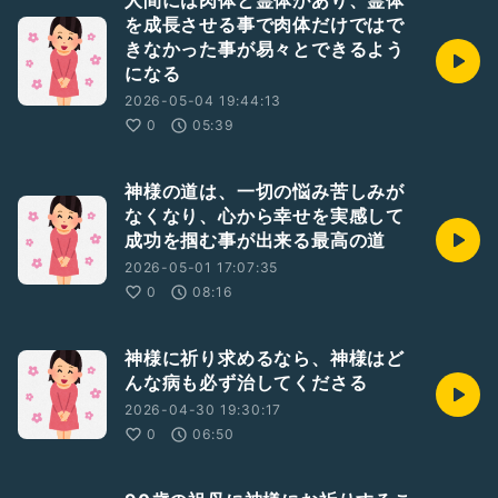
人間には肉体と霊体があり、霊体
を成長させる事で肉体だけではで
きなかった事が易々とできるよう
になる
2026-05-04 19:44:13
0
05:39
神様の道は、一切の悩み苦しみが
なくなり、心から幸せを実感して
成功を掴む事が出来る最高の道
2026-05-01 17:07:35
0
08:16
神様に祈り求めるなら、神様はど
んな病も必ず治してくださる
2026-04-30 19:30:17
0
06:50