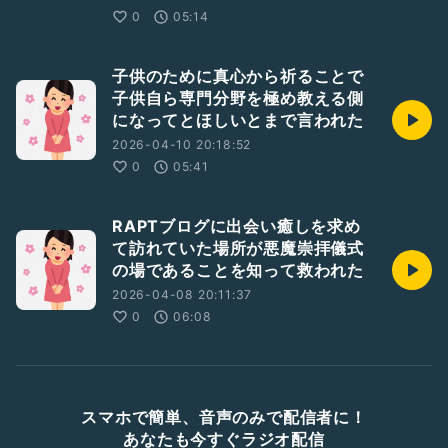
0
05:14
子供のために真心から祈ることで
子供自ら専門分野を極め教える側
になってとほしいとまで言われた
2026-04-10 20:18:52
0
05:41
RAPTブログに出会い癒しを求め
て訪れていた場所が悪魔崇拝儀式
の場であることを知って救われた
2026-04-08 20:11:37
0
06:08
スマホで簡単、音声のみで配信者に！
あなたも今すぐラジオ配信