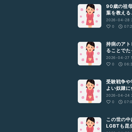
90歳の祖
葉を教える
2026-04-28 
0
07:
持病のアト
ることでた
2026-04-27 1
0
06:
受験戦争や
よい奴隷に
2026-04-24 2
0
07:
この世の中
LGBTも