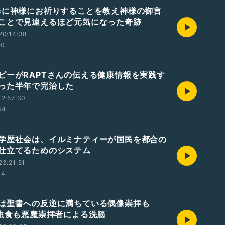
母に神様にお祈りすることを教え神様の御言
ことで見違えるほど元気になった奇跡
20:14:38
20
ピーがRAPTさんの伝える健康情報を実践す
った半年で完治した
2:57:30
34
学歴社会は、イルミナティーが国民を都合の
仕立てるためのシステム
3:21:51
04
は聖書への反逆に満ちている偶像崇拝も
昆虫食も悪魔崇拝者による洗脳