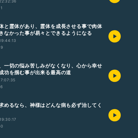
22:32:36
01
体と霊体があり、霊体を成長させる事で肉体
きなかった事が易々とできるようになる
19:44:13
39
、一切の悩み苦しみがなくなり、心から幸せ
成功を掴む事が出来る最高の道
7:07:35
16
求めるなら、神様はどんな病も必ず治してく
19:30:17
50