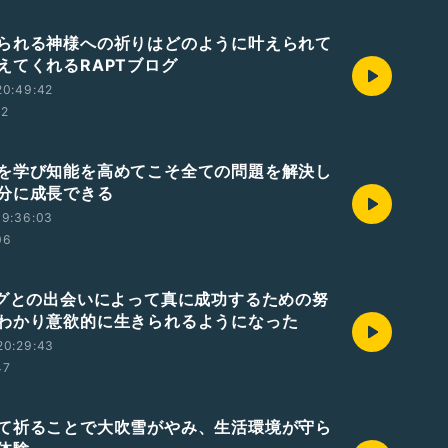
られる神様への祈りはどのように叶えられて
えてくれるRAPTブログ
20:49:42
52
を学び知能を高めてこそ全ての問題を解決し
分に成長できる
19:36:03
06
ログとの出会いによって真に成功するための努
わかり意欲的に生きられるようになった
20:29:43
47
て祈ることで大吹雪がやみ、生活環境が守ら