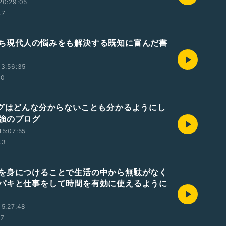
20:29:05
47
ち現代人の悩みをも解決する既知に富んだ書
3:56:35
10
ログはどんな分からないことも分かるようにし
強のブログ
5:07:55
43
を身につけることで生活の中から無駄がなく
パキと仕事をして時間を有効に使えるように
5:27:48
27