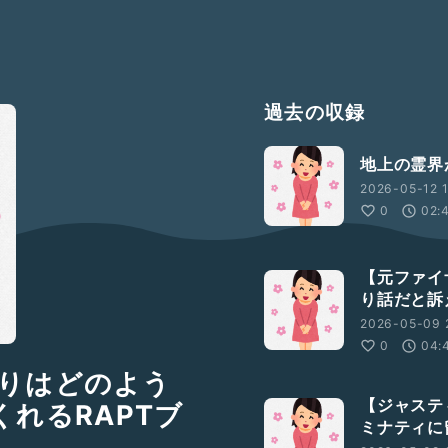
過去の収録
地上の霊界
2026-05-12 1
0
02:
【元ファイ
り話だと訴
2026-05-09 
0
04:
りはどのよう
【ジャステ
れるRAPTブ
ミナティに