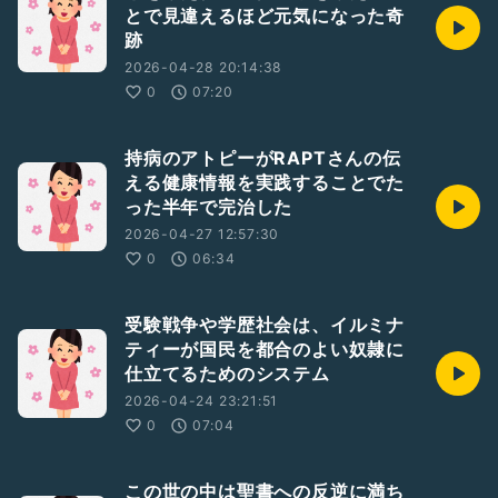
とで見違えるほど元気になった奇
跡
2026-04-28 20:14:38
0
07:20
持病のアトピーがRAPTさんの伝
える健康情報を実践することでた
った半年で完治した
2026-04-27 12:57:30
0
06:34
受験戦争や学歴社会は、イルミナ
ティーが国民を都合のよい奴隷に
仕立てるためのシステム
2026-04-24 23:21:51
0
07:04
この世の中は聖書への反逆に満ち