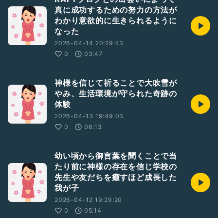
真に成功するための努力の方法が
わかり意欲的に生きられるように
なった
2026-04-14 20:29:43
0
03:47
神様を信じて祈ることで大吹雪が
やみ、生活環境が守られた奇跡の
体験
2026-04-13 19:49:03
0
06:13
幼い頃から御言葉を聞くことで当
たり前に神様の存在を信じ学校の
先生や友だちを癒すほど成長した
我が子
2026-04-12 19:29:20
0
05:14