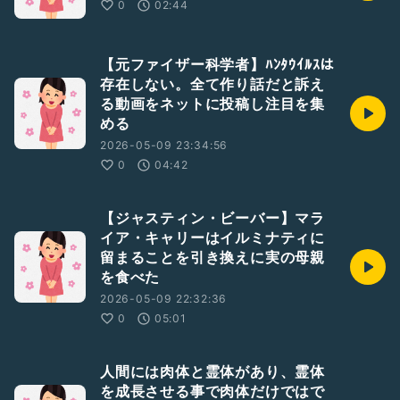
0
02:44
【元ファイザー科学者】ﾊﾝﾀｳｲﾙｽは
存在しない。全て作り話だと訴え
る動画をネットに投稿し注目を集
める
2026-05-09 23:34:56
0
04:42
【ジャスティン・ビーバー】マラ
イア・キャリーはイルミナティに
留まることを引き換えに実の母親
を食べた
2026-05-09 22:32:36
0
05:01
人間には肉体と霊体があり、霊体
を成長させる事で肉体だけではで