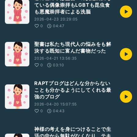
ている偶像崇拝もLGBTも昆虫食
も悪魔崇拝者による洗脳
2026-04-23 20:29:05
0
04:47
聖書は私たち現代人の悩みをも解
決する既知に富んだ書物だった
2026-04-21 13:56:35
0
03:10
RAPTブログはどんな分からない
ことも分かるようにしてくれる最
強のブログ
2026-04-20 15:07:55
0
04:43
神様の考えを身につけることで生
活の中から無駄がなくなり、テキ