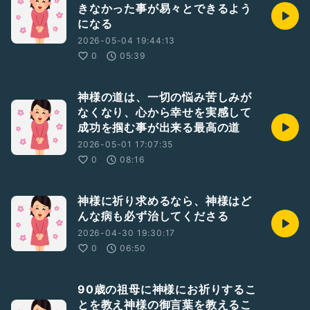
きなかった事が易々とできるよう
になる
2026-05-04 19:44:13
0
05:39
神様の道は、一切の悩み苦しみが
なくなり、心から幸せを実感して
成功を掴む事が出来る最高の道
2026-05-01 17:07:35
0
08:16
神様に祈り求めるなら、神様はど
んな病も必ず治してくださる
2026-04-30 19:30:17
0
06:50
90歳の祖母に神様にお祈りするこ
とを教え神様の御言葉を教えるこ