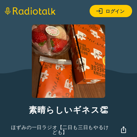
ログイン
素晴らしいギネス👏
ほずみの一日ラジオ【二日も三日もやるけ
ども】