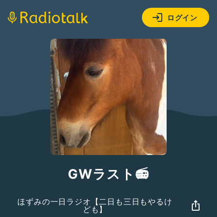
ログイン
GWラスト📻
ほずみの一日ラジオ【二日も三日もやるけ
ども】