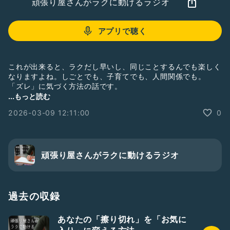
頑張り屋さんがラクに動けるラジオ
アプリで聴く
これが出来ると、ラクだし早いし、同じことするんでも楽しく
なりますよね。しごとでも、子育てでも、人間関係でも。
「ズレ」に気づく方法の話です。
...もっと読む
▼note連載 第二章「子育てのズレ」
2026-03-09 12:11:00
0
https://note.com/watashino_tsukue/n/ne4eb0d51f152?
sub_rt=share_pb
▼無料メルマガ
https://76auto.biz/tsukue_yuko/registp/entryform3.htm
頑張り屋さんがラクに動けるラジオ
▼公式LINE
https://lin.ee/K472HMH
過去の収録
▼毎月zoom開催！近道が見えて最優先からスイスイ動ける
「ちかみち会議」
あなたの「擦り切れ」を「お気に
https://yoyacoo.jp/customer/lp/HAF67c82cf91a873