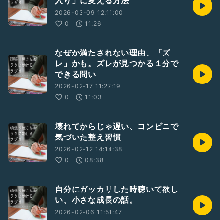
入り」に変える方法
▼オーダーメイド個人セッション
2026-03-09 12:11:00
https://yoyacoo.jp/customer/lp/Yxe6784ef2d9540b
0
11:26
▼Instagram
https://www.instagram.com/yuko.ponpoko?
なぜか満たされない理由、「ズ
igsh=eGZoeHZzOXZrbXNx&
レ」かも。ズレが見つかる１分で
;utm_source=qr
できる問い
2026-02-17 11:27:19
0
11:03
壊れてからじゃ遅い、コンビニで
気づいた整え習慣
2026-02-12 14:14:38
0
08:38
自分にガッカリした時聴いて欲し
い、小さな成長の話。
2026-02-06 11:51:47