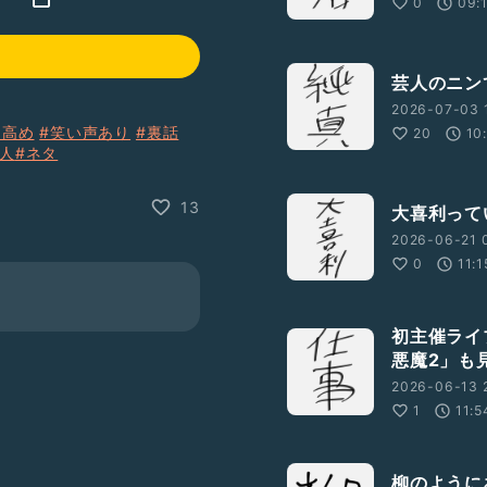
0
09:
芸人のニン
2026-07-03 
ン高め
#笑い声あり
#裏話
20
10
芸人
#ネタ
13
大喜利って
2026-06-21 0
0
11:1
初主催ライ
悪魔2」も
2026-06-13 
1
11:5
柳のように