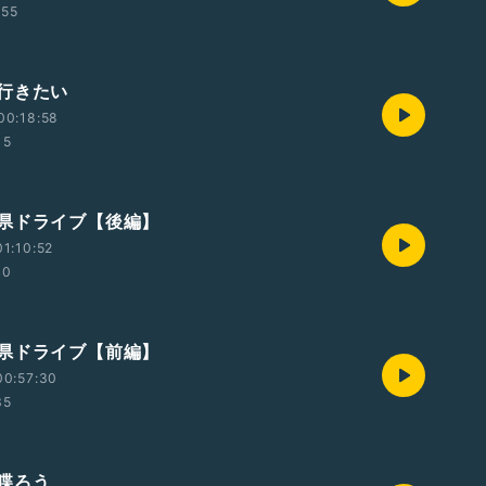
:55
行きたい
00:18:58
15
県ドライブ【後編】
1:10:52
40
県ドライブ【前編】
00:57:30
35
喋ろう