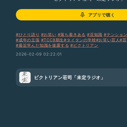
アプリで聴く
#ひとり語り
#お笑い
#落ち着きある
#豆知識
#テンショ
#成年の主張
#TCC8期生
#タイタンの学校
#お笑い芸人
#
#最近学んだ知識を披露する
#ビクトリアン
2026-02-09 02:22:01
ビクトリアン荘司「未定ラジオ」