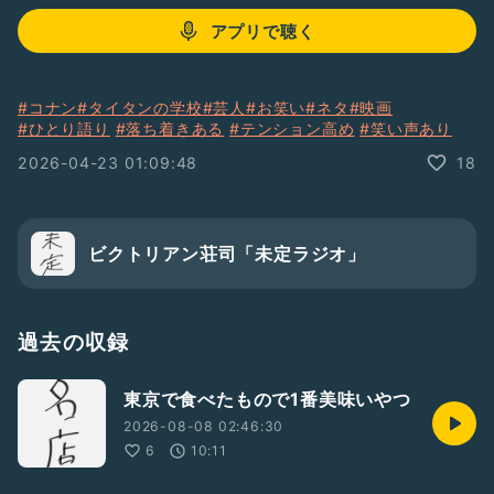
アプリで聴く
#コナン
#タイタンの学校
#芸人
#お笑い
#ネタ
#映画
#ひとり語り
#落ち着きある
#テンション高め
#笑い声あり
2026-04-23 01:09:48
18
ビクトリアン荘司「未定ラジオ」
過去の収録
東京で食べたもので1番美味いやつ
2026-08-08 02:46:30
6
10:11