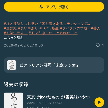
アプリで聴く
#ひとり語り
#お笑い
#落ち着きある
#テンション高め
#豆知識
#笑い声あり
#TCC8期生
#タイタンの学校
#芸人
#お笑い芸人
#ドン引きしたことされたこと
#最近学んだ知識を披露する
...もっと読む
2026-02-02 02:10:50
1
ビクトリアン荘司「未定ラジオ」
過去の収録
東京で食べたもので1番美味いやつ
2026-08-08 02:46:30