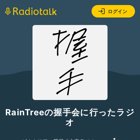
ログイン
RainTreeの握手会に行ったラジ
オ