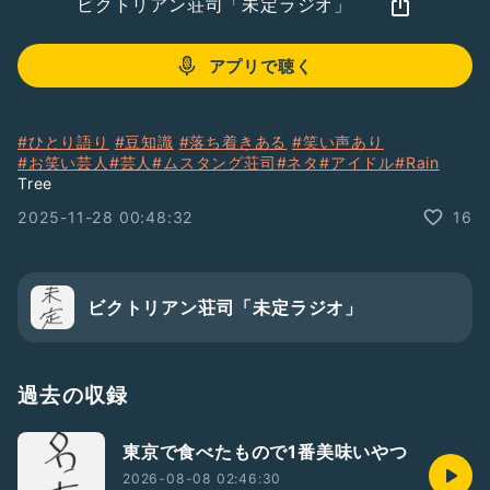
ビクトリアン荘司「未定ラジオ」
アプリで聴く
#ひとり語り
#豆知識
#落ち着きある
#笑い声あり
#お笑い芸人
#芸人
#ムスタング荘司
#ネタ
#アイドル
#Rain
Tree
2025-11-28 00:48:32
16
ビクトリアン荘司「未定ラジオ」
過去の収録
東京で食べたもので1番美味いやつ
2026-08-08 02:46:30